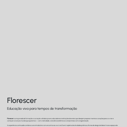
Florescer
Educação viva para tempos de transformação
Florescer
é uma jornada de formação e cocriação voltada a jovens, educadores e instituições de ensino que desejam preparar mentes e corações para co-criar e
começar a viver já o mundo que queremos — com criatividade, consciência sistêmica e compromisso com a regeneração.
A experiência continuada combina curso introdutório com encontros ao vivo (via Zoom) repletos de atividades práticas, oficinas de design de Ideias Vivas e espaços de