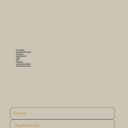
Página Inicial
Portfolio de Ideias Vivas
Consultoria
Comunidade Lab
Sobre
Visão
Apoie/Doe
Termos de Privacidade
Termos de uso e licensa