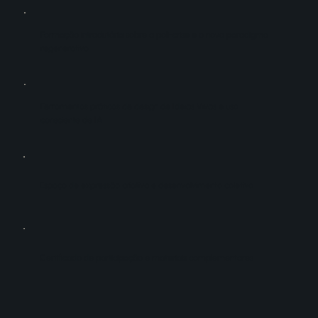
Formação introdutória sobre a poli-crise e o novo paradigma
regenerativo
Ferramentas práticas de design de Ideias Vivas e uso
consciente de IA
Espaço de expressão criativa e desenvolvimento coletivo
Certificado de participação e materiais complementares