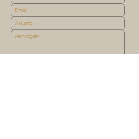
Enviar
Apoiamos a economia da dádiva, portanto, as Ideias Vivas são livres para uso não comercial.
Para usos com fins comerciais, consulte nossa
licença Creative Commons.
Website development -
Debiza