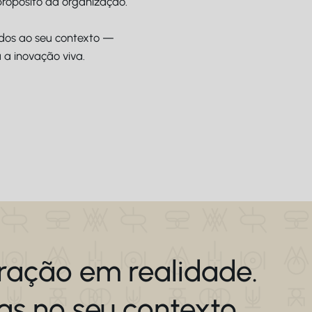
propósito da organização.
ados ao seu contexto —
a inovação viva.
ração em realidade.
as no seu contexto.